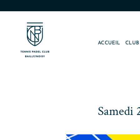
Passer
au
contenu
ACCUEIL
CLU
Samedi 