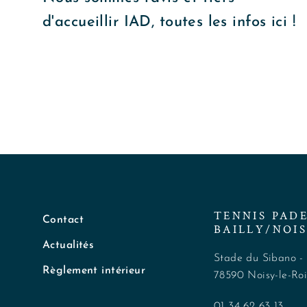
d'accueillir IAD, toutes les infos ici !
TENNIS PAD
Contact
BAILLY/NOIS
Actualités
Stade du Sibano -
Règlement intérieur
78590 Noisy-le-Ro
01 34 62 63 13