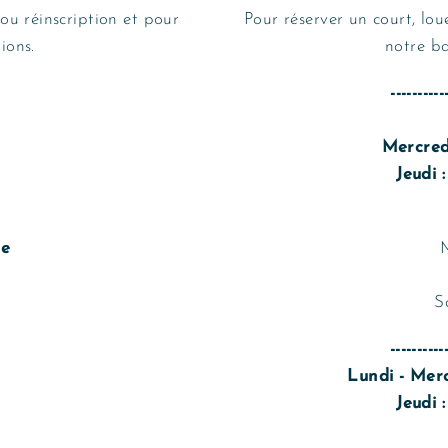
 ou réinscription et pour
Pour réserver un court, lo
ions.
notre ba
---------
Mercred
Jeudi :
re
M
S
----------
Lundi - Mer
Jeudi :