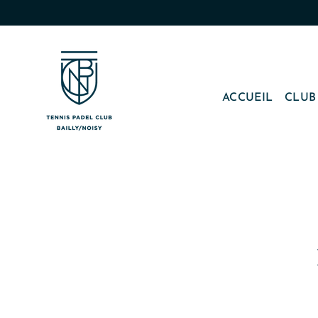
Passer
au
contenu
ACCUEIL
CLU