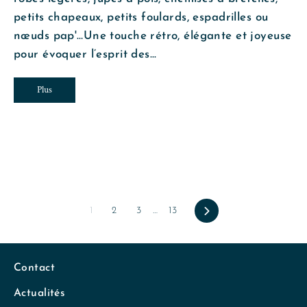
petits chapeaux, petits foulards, espadrilles ou
nœuds pap'…Une touche rétro, élégante et joyeuse
pour évoquer l’esprit des...
Plus
1
2
3
…
13
Suivant
Contact
Actualités