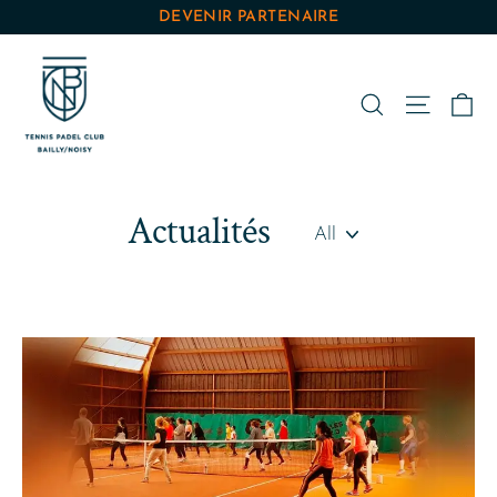
Passer
DEVENIR PARTENAIRE
au
contenu
Pa
Rechercher
Navigat
Actualités