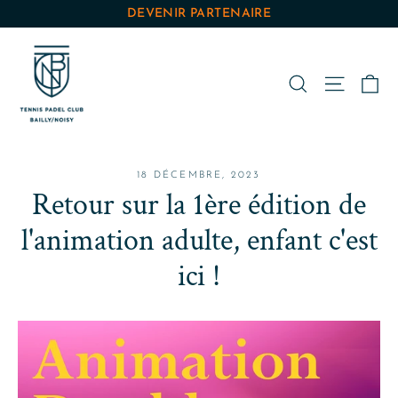
Passer
DEVENIR PARTENAIRE
au
contenu
Pa
Rechercher
Navigat
18 DÉCEMBRE, 2023
Retour sur la 1ère édition de
l'animation adulte, enfant c'est
ici !