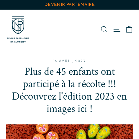
Passer
DEVENIR PARTENAIRE
au
contenu
Pa
Rechercher
Navigat
16 AVRIL, 2023
Plus de 45 enfants ont
participé à la récolte !!!
Découvrez l'édition 2023 en
images ici !