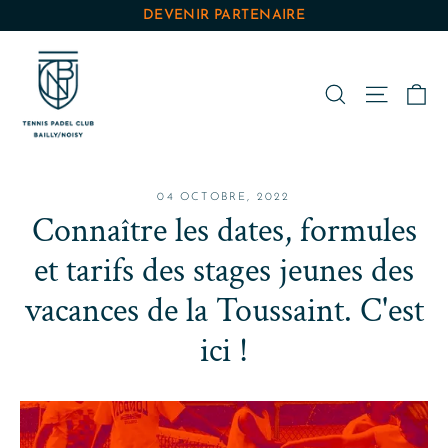
Passer
DEVENIR PARTENAIRE
au
contenu
Pa
Rechercher
Navigat
04 OCTOBRE, 2022
Connaître les dates, formules
et tarifs des stages jeunes des
vacances de la Toussaint. C'est
ici !