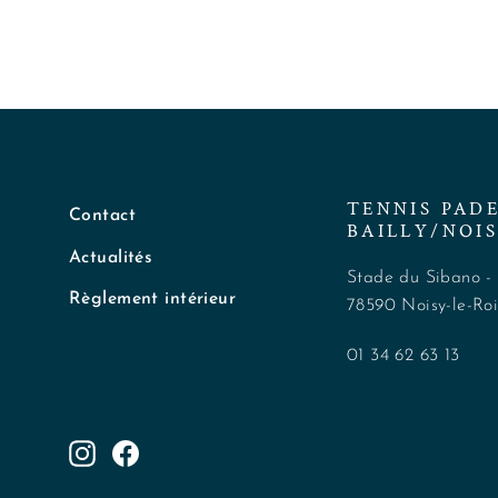
TENNIS PAD
Contact
BAILLY/NOIS
Actualités
Stade du Sibano -
Règlement intérieur
78590 Noisy-le-Ro
01 34 62 63 13
Instagram
Facebook