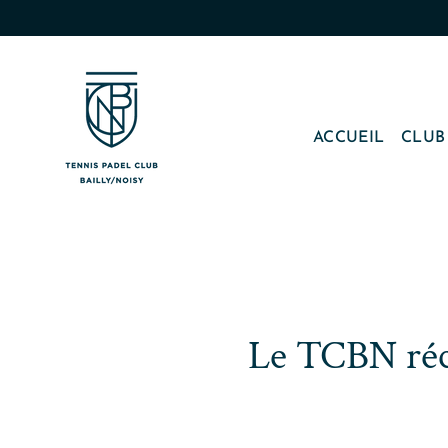
Passer
au
contenu
ACCUEIL
CLU
Le TCBN réc