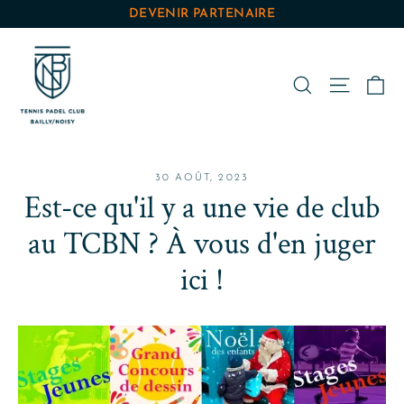
Passer
DEVENIR PARTENAIRE
au
contenu
Pa
Rechercher
Navigat
30 AOÛT, 2023
Est-ce qu'il y a une vie de club
au TCBN ? À vous d'en juger
ici !