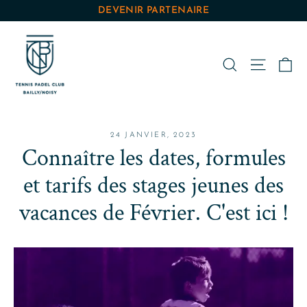
Passer
DEVENIR PARTENAIRE
au
contenu
Pa
Rechercher
Navigat
24 JANVIER, 2023
Connaître les dates, formules
et tarifs des stages jeunes des
vacances de Février. C'est ici !